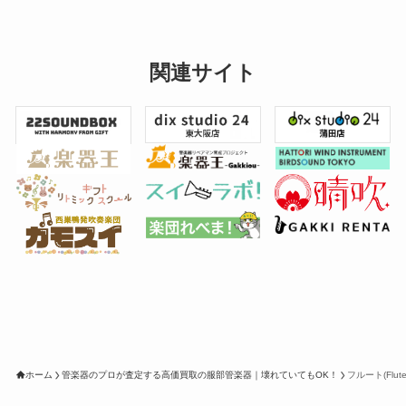
関連サイト
ホーム
管楽器のプロが査定する高価買取の服部管楽器｜壊れていてもOK！
フルート(Fl