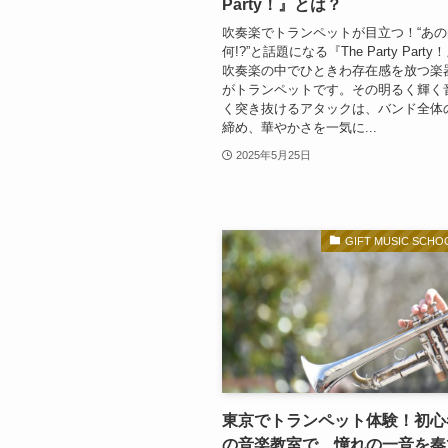
Party！』とは？
吹奏楽でトランペットが目立つ！“あの
何!?”と話題になる『The Party Part
吹奏楽の中でひときわ存在感を放つ楽
がトランペットです。その明るく輝く
く突き抜けるアタックは、バンド全体
締め、華やかさを一気に...
2025年5月25日
GIFT MUSIC SC
東京でトランペット体験！初心
の音楽教室で、憧れの一音を奏