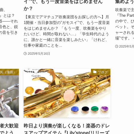
イ”で、もう一度音楽をはじめません
集めよ
か？
曲、
吹奏楽で
y！』とは？
『The P
【東京でアマチュア吹奏楽団をお探しの方へ】月
器――それ
の中で、
1開催・当日参加型の“ガモスイ”で、もう一度音楽
音色と、鋭
ペット。
をはじめませんか？ 「もう一度、吹奏楽をやり
の音を引き
ャーされる
たいけど、時間が取れない…」「学生時代のよう
場”です。 
に、誰かと一緒に音楽を楽しみたい」「けれど、
仕事や家庭のことを...
2025年5
2025年5月16日
HOOL（蒲田）
ブログ
者大歓迎
昨日より演奏が楽しくなる！楽器のドレ
でよう
スアップアイテム『Lily’stone(リリーズ