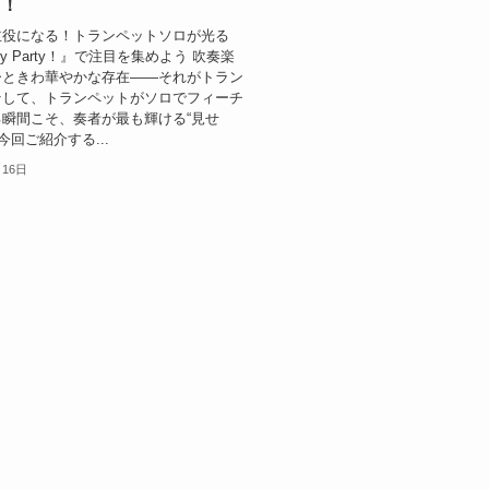
う！
主役になる！トランペットソロが光る
arty Party！』で注目を集めよう 吹奏楽
ひときわ華やかな存在――それがトラン
そして、トランペットがソロでフィーチ
瞬間こそ、奏者が最も輝ける“見せ
今回ご紹介する...
月16日