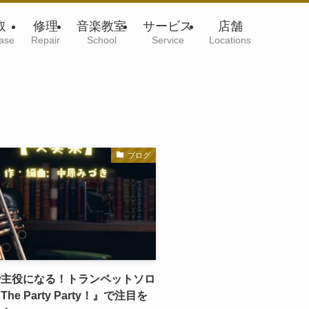
取
修理
音楽教室
サービス
店舗
ase
Repair
School
Service
Locations
ブログ
で主役になる！トランペットソロ
he Party Party！』で注目を