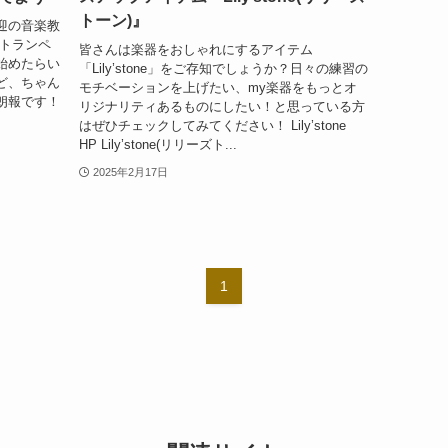
トーン)』
迎の音楽教
でトランペ
皆さんは楽器をおしゃれにするアイテム
始めたらい
「Lily’stone」をご存知でしょうか？日々の練習の
ど、ちゃん
モチベーションを上げたい、my楽器をもっとオ
朗報です！
リジナリティあるものにしたい！と思っている方
はぜひチェックしてみてください！ Lily’stone
HP Lily’stone(リリーズト...
2025年2月17日
1