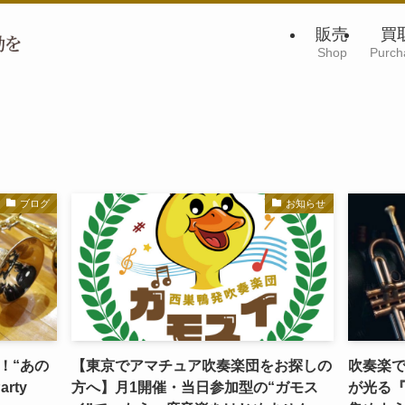
販売
買
Shop
Purch
ブログ
お知らせ
！“あの
【東京でアマチュア吹奏楽団をお探しの
吹奏楽
rty
方へ】月1開催・当日参加型の“ガモス
が光る『T