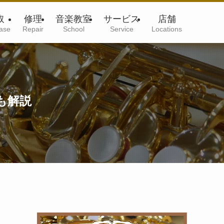
取
修理
音楽教室
サービス
店舗
ase
Repair
School
Service
Locations
も解説