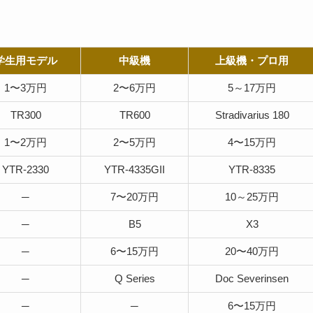
学生用モデル
中級機
上級機・プロ用
1〜3万円
2〜6万円
5～17万円
TR300
TR600
Stradivarius 180
1〜2万円
2〜5万円
4〜15万円
YTR-2330
YTR-4335GII
YTR-8335
─
7〜20万円
10～25万円
─
B5
X3
─
6〜15万円
20〜40万円
─
Q Series
Doc Severinsen
─
─
6〜15万円